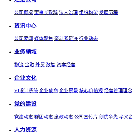
公司概况
董事长致辞
法人治理
组织构架
发展历程
资讯中心
公司要闻
媒体聚焦
奋斗者足迹
行业动态
业务领域
物流
金融
外贸
数智
资本经营
企业文化
VI设计系统
企业使命
企业愿景
核心价值观
经营管理理
党的建设
党建动态
群团动态
廉政动态
公司宣传片
创优争先
孝义
人力资源