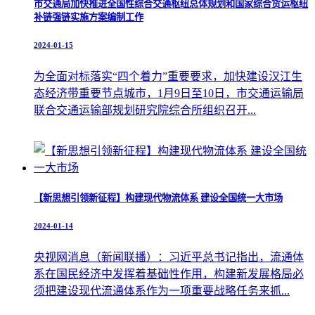
市交通局加快推进全国性综合交通枢纽总体规划和国家综合货运枢纽
补链强链实施方案编制工作
2024-01-15
为全面对标落实“四个着力”重要要求，加快建设汉江生
态经济带重要节点城市，1月9日至10日，市交通运输局
联合交通运输部规划研究院综合所组织召开...
【新思想引领新征程】构建现代物流体系 建设全国统一大市场
2024-01-14
央视网消息（新闻联播）：习近平总书记指出，流通体
系在国民经济中发挥着基础性作用，构建新发展格局必
须把建设现代流通体系作为一项重要战略任务来抓...