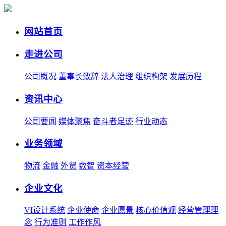
网站首页
走进公司
公司概况
董事长致辞
法人治理
组织构架
发展历程
资讯中心
公司要闻
媒体聚焦
奋斗者足迹
行业动态
业务领域
物流
金融
外贸
数智
资本经营
企业文化
VI设计系统
企业使命
企业愿景
核心价值观
经营管理理
念
行为准则
工作作风